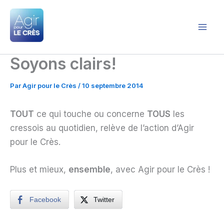
Aller
au
contenu
Agir pour le Crès
Soyons clairs!
Par
Agir pour le Crès
/
10 septembre 2014
TOUT
ce qui touche ou concerne
TOUS
les
cressois au quotidien, relève de l’action d’Agir
pour le Crès.
Plus et mieux,
ensemble
, avec Agir pour le Crès !
Facebook
Twitter