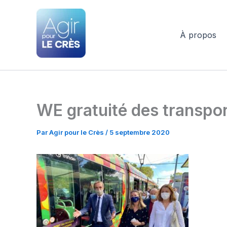
Aller
au
contenu
À propos
Agir pour le Crès
WE gratuité des transpo
Par
Agir pour le Crès
/
5 septembre 2020