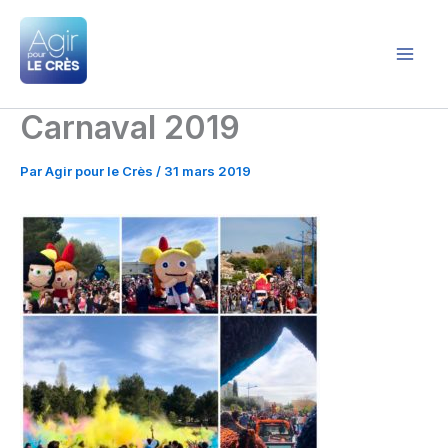
Aller
au
contenu
Agir pour le Crès
Carnaval 2019
Par
Agir pour le Crès
/
31 mars 2019