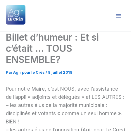
Aller
au
contenu
Agir pour le Crès
Billet d’humeur : Et si
c’était … TOUS
ENSEMBLE?
Par
Agir pour le Crès
/
8 juillet 2018
Pour notre Maire, c’est NOUS, avec l’assistance
de l’appli « adjoints et délégués » et LES AUTRES :
– les autres élus de la majorité municipale :
disciplinés et votants « comme un seul homme ».
BIEN !
– les autres élus de l’opposition (Agir pour Le Crès)