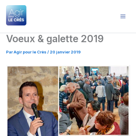
Aller
au
contenu
Agir pour le Crès
Voeux & galette 2019
Par
Agir pour le Crès
/
20 janvier 2019