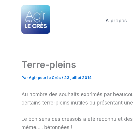
Aller
au
contenu
À propos
Agir pour le Crès
Terre-pleins
Par
Agir pour le Crès
/
23 juillet 2014
Au nombre des souhaits exprimés par beaucoup d
certains terre-pleins inutiles ou présentant un
Le bon sens des cressois a été reconnu et des
même….. bétonnées !