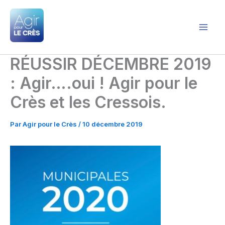
Aller
au
contenu
Agir pour le Crès
RÉUSSIR DÉCEMBRE 2019
: Agir….oui ! Agir pour le
Crès et les Cressois.
Par
Agir pour le Crès
/
10 décembre 2019