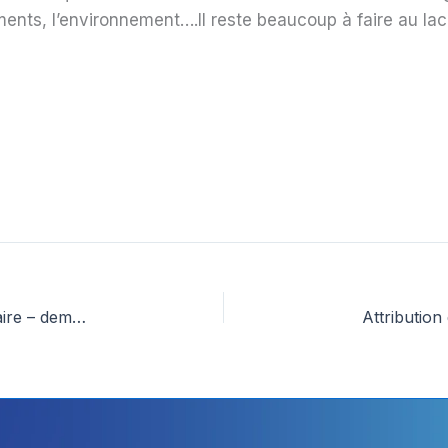
nts, l’environnement….Il reste beaucoup à faire au lac 
RAPPEL – Loyer Agora – Lettre à monsieur le Maire – demande de renseignements complémentaires