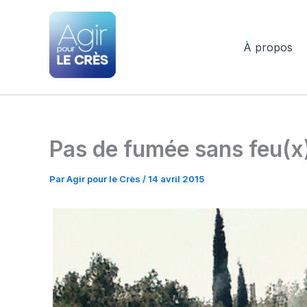
Aller
au
contenu
À propos
Agir pour le Crès
Pas de fumée sans feu(x)
Par
Agir pour le Crès
/
14 avril 2015