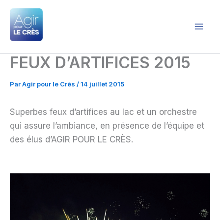
Aller
au
contenu
Agir pour le Crès
FEUX D’ARTIFICES 2015
Par
Agir pour le Crès
/
14 juillet 2015
Superbes feux d’artifices au lac et un orchestre
qui assure l’ambiance, en présence de l’équipe et
des élus d’AGIR POUR LE CRÈS.