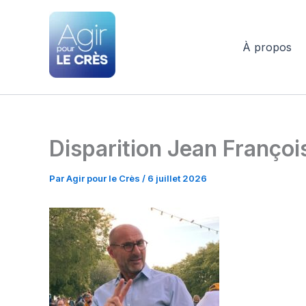
Aller
au
contenu
À propos
Agir pour le Crès
Disparition Jean Franço
Par
Agir pour le Crès
/
6 juillet 2026