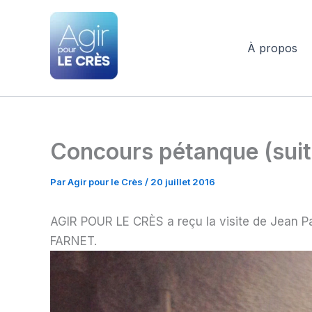
Aller
au
contenu
À propos
Agir pour le Crès
Concours pétanque (suit
Par
Agir pour le Crès
/
20 juillet 2016
AGIR POUR LE CRÈS a reçu la visite de Jean Pa
FARNET.