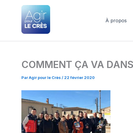
Aller
au
contenu
À propos
Agir pour le Crès
COMMENT ÇA VA DANS 
Par
Agir pour le Crès
/
22 février 2020