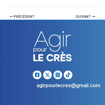
PRÉCÉDENT
SUIVANT
agirpourlecres@gmail.com