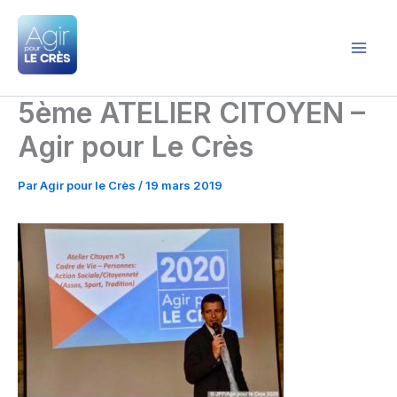
Aller
au
contenu
Agir pour le Crès
5ème ATELIER CITOYEN –
Agir pour Le Crès
Par
Agir pour le Crès
/
19 mars 2019