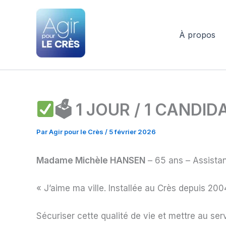
Aller
au
contenu
À propos
Agir pour le Crès
🗳 1 JOUR / 1 CANDID
Par
Agir pour le Crès
/
5 février 2026
Madame Michèle HANSEN
– 65 ans – Assistan
« J’aime ma ville. Installée au Crès depuis 200
Sécuriser cette qualité de vie et mettre au ser