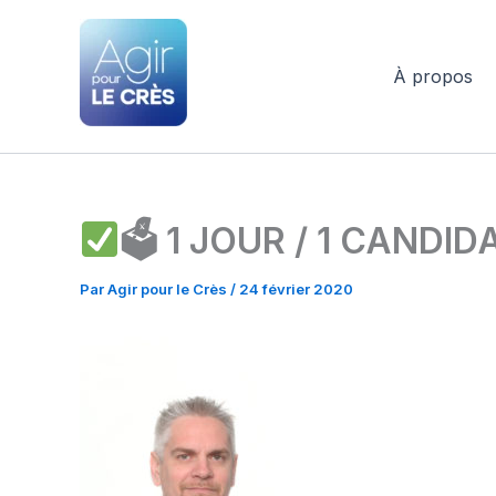
Aller
au
contenu
À propos
Agir pour le Crès
🗳 1 JOUR / 1 CANDID
Par
Agir pour le Crès
/
24 février 2020