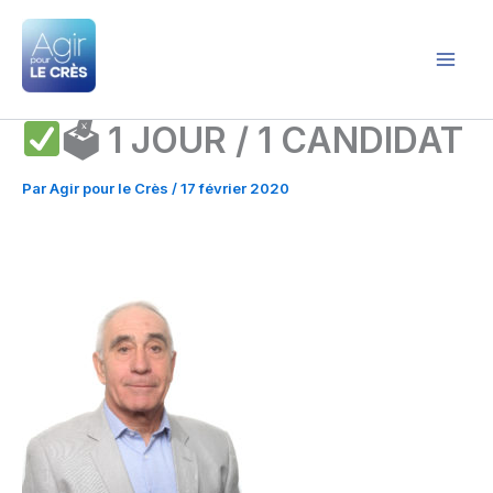
Aller
au
contenu
Agir pour le Crès
🗳 1 JOUR / 1 CANDIDAT
Par
Agir pour le Crès
/
17 février 2020