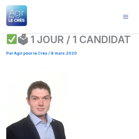
Aller
au
contenu
Agir pour le Crès
🗳 1 JOUR / 1 CANDIDAT
Par
Agir pour le Crès
/
8 mars 2020