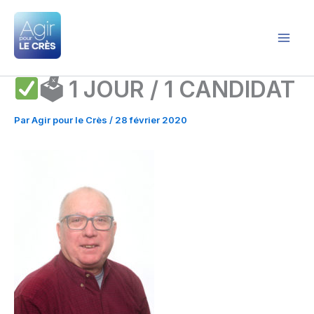
Aller
au
contenu
Agir pour le Crès
🗳 1 JOUR / 1 CANDIDAT
Par
Agir pour le Crès
/
28 février 2020