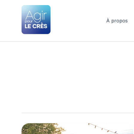
Aller
au
contenu
À propos
Agir pour le Crès